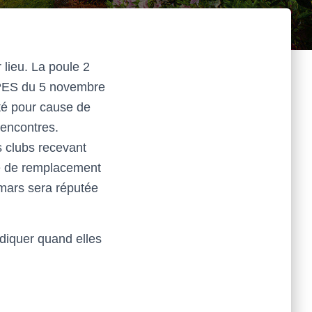
 lieu. La poule 2
B/PES du 5 novembre
té pour cause de
rencontres.
s clubs recevant
te de remplacement
 mars sera réputée
diquer quand elles