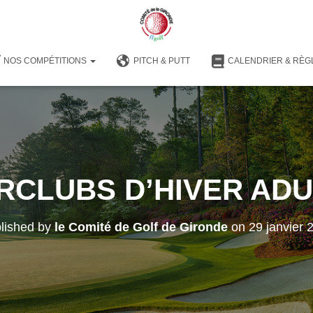
NOS COMPÉTITIONS
PITCH & PUTT
CALENDRIER & RÈG
RCLUBS D’HIVER AD
lished by
le Comité de Golf de Gironde
on
29 janvier 