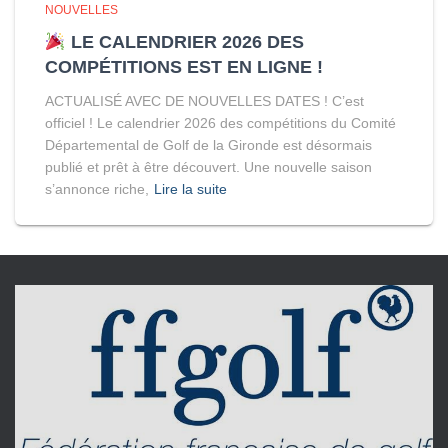
NOUVELLES
LE CALENDRIER 2026 DES
COMPÉTITIONS EST EN LIGNE !
ACTUALISÉ AVEC DE NOUVELLES DATES ! C’est
officiel ! Le calendrier 2026 des compétitions du Comité
Départemental de Golf de la Gironde est désormais
publié et prêt à être découvert. Une nouvelle saison
s’annonce riche,
Lire la suite