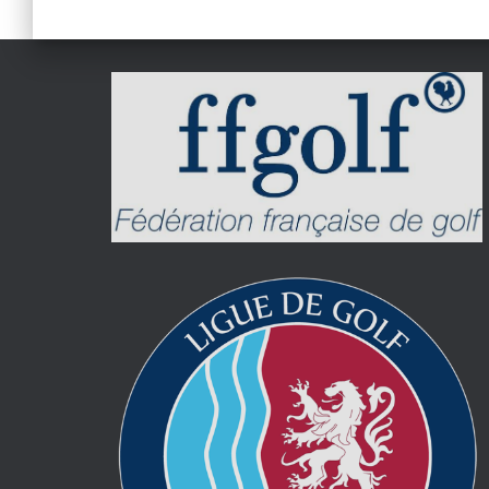
des
publications