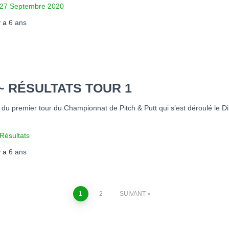
e 27 Septembre 2020
 y a
6 ans
 ~ RÉSULTATS TOUR 1
s du premier tour du Championnat de Pitch & Putt qui s’est déroulé le
Résultats
 y a
6 ans
1
2
SUIVANT