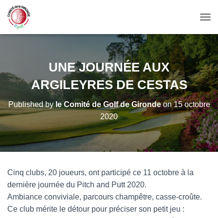
OUV
UNE JOURNÉE AUX
ARGILEYRES DE CESTAS
Published by
le Comité de Golf de Gironde
on
15 octobre
2020
Cinq clubs, 20 joueurs, ont participé ce 11 octobre à la
dernière journée du Pitch and Putt 2020.
Ambiance conviviale, parcours champêtre, casse-croûte.
Ce club mérite le détour pour préciser son petit jeu :