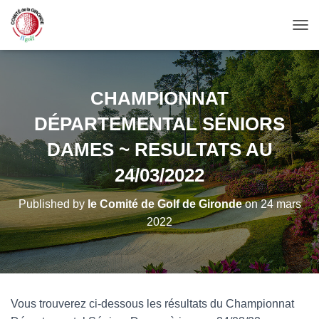
OUV
CHAMPIONNAT
DÉPARTEMENTAL SÉNIORS
DAMES ~ RESULTATS AU
24/03/2022
Published by
le Comité de Golf de Gironde
on
24 mars
2022
Vous trouverez ci-dessous les résultats du Championnat