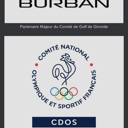
Partenaire Majeur du Comité de Golf de Gironde