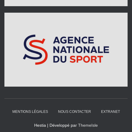
MENTIONS LÉGALES
NOUS CONTACTER
EXTRANET
Hestia | Développé par
ThemeIsle