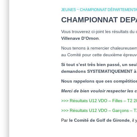
JEUNES ~ CHAMPIONNAT DÉPARTEMENTA
CHAMPIONNAT DEPA
Vous trouverez ci-joint les résultats 
Villenave D’Ornon
.
Nous tenons à remercier chaleureusement
au Comité pour cette deuxième épreuve
Si tout s’est très bien passé, un s
demandons SYSTEMATIQUEMENT à ce q
Nous rappelons que ces compétition
Merci de bien vouloir respecter le
>>> Résultats U12 VDO – Filles – T2 2
>>> Résultats U12 VDO – Garçons – T
Par
le Comité de Golf de Gironde
, il