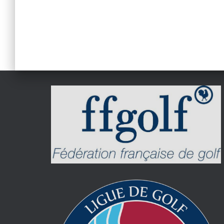
Pagination
des
publications