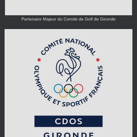
Partenaire Majeur du Comité de Golf de Gironde