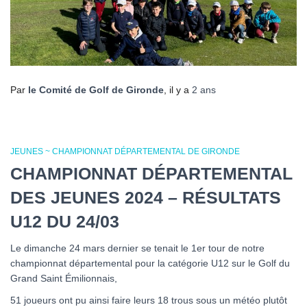
Par
le Comité de Golf de Gironde
, il y a
2 ans
JEUNES ~ CHAMPIONNAT DÉPARTEMENTAL DE GIRONDE
CHAMPIONNAT DÉPARTEMENTAL
DES JEUNES 2024 – RÉSULTATS
U12 DU 24/03
Le dimanche 24 mars dernier se tenait le 1er tour de notre
championnat départemental pour la catégorie U12 sur le Golf du
Grand Saint Émilionnais,
51 joueurs ont pu ainsi faire leurs 18 trous sous un météo plutôt