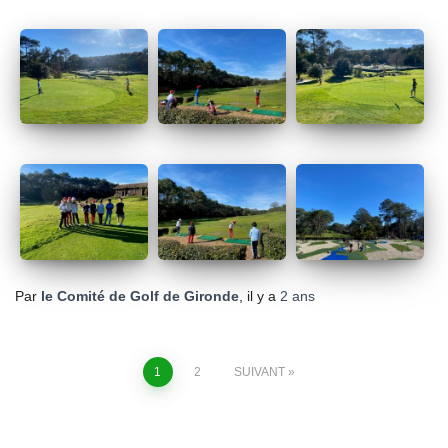
Par
le Comité de Golf de Gironde
, il y a
2 ans
Pagination
1
2
SUIVANT
des