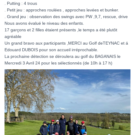
. Putting : 4 trous
. Petit jeu : approches roulées , approches levées et bunker.
. Grand jeu : observation des swings avec PW ,9,7, rescue, drive
Nous avons évalué le niveau des enfants.
17 garçons et 2 filles étaient présents ,le temps a été plutôt
agréable
Un grand bravo aux participants ,MERCI au Golf deTEYNAC et á
Edouard DUBOIS pour son accueil irréprochable.
La prochaine détection se déroulera au golf du BAGANAIS le
Mercredi 3 Avril 24 pour les sélectionnés (de 10h à 17 h)