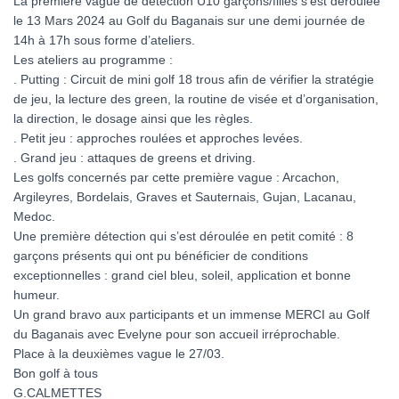
La première vague de détection U10 garçons/filles s’est déroulée
le 13 Mars 2024 au Golf du Baganais sur une demi journée de
14h à 17h sous forme d’ateliers.
Les ateliers au programme :
. Putting : Circuit de mini golf 18 trous afin de vérifier la stratégie
de jeu, la lecture des green, la routine de visée et d’organisation,
la direction, le dosage ainsi que les règles.
. Petit jeu : approches roulées et approches levées.
. Grand jeu : attaques de greens et driving.
Les golfs concernés par cette première vague : Arcachon,
Argileyres, Bordelais, Graves et Sauternais, Gujan, Lacanau,
Medoc.
Une première détection qui s’est déroulée en petit comité : 8
garçons présents qui ont pu bénéficier de conditions
exceptionnelles : grand ciel bleu, soleil, application et bonne
humeur.
Un grand bravo aux participants et un immense MERCI au Golf
du Baganais avec Evelyne pour son accueil irréprochable.
Place à la deuxièmes vague le 27/03.
Bon golf à tous
G.CALMETTES