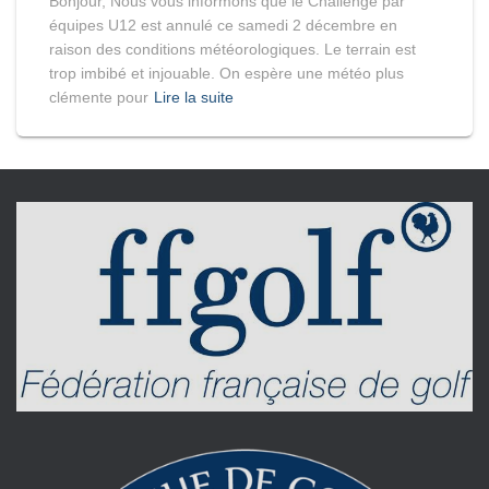
Bonjour, Nous vous informons que le Challenge par
équipes U12 est annulé ce samedi 2 décembre en
raison des conditions météorologiques. Le terrain est
trop imbibé et injouable. On espère une météo plus
clémente pour
Lire la suite