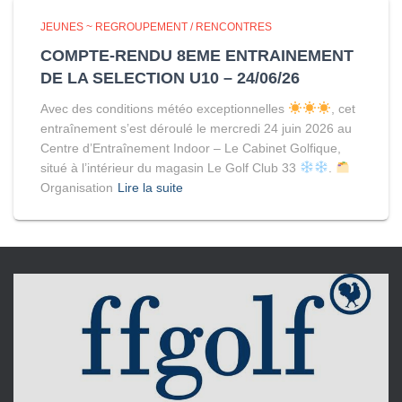
JEUNES ~ REGROUPEMENT / RENCONTRES
COMPTE-RENDU 8EME ENTRAINEMENT
DE LA SELECTION U10 – 24/06/26
Avec des conditions météo exceptionnelles
, cet
entraînement s’est déroulé le mercredi 24 juin 2026 au
Centre d’Entraînement Indoor – Le Cabinet Golfique,
situé à l’intérieur du magasin Le Golf Club 33
.
Organisation
Lire la suite