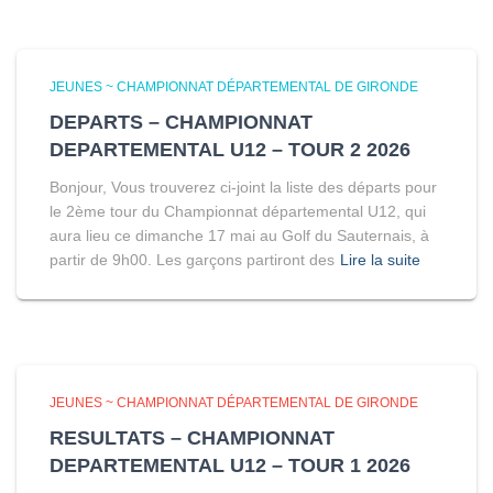
JEUNES ~ CHAMPIONNAT DÉPARTEMENTAL DE GIRONDE
DEPARTS – CHAMPIONNAT
DEPARTEMENTAL U12 – TOUR 2 2026
Bonjour, Vous trouverez ci-joint la liste des départs pour
le 2ème tour du Championnat départemental U12, qui
aura lieu ce dimanche 17 mai au Golf du Sauternais, à
partir de 9h00. Les garçons partiront des
Lire la suite
JEUNES ~ CHAMPIONNAT DÉPARTEMENTAL DE GIRONDE
RESULTATS – CHAMPIONNAT
DEPARTEMENTAL U12 – TOUR 1 2026