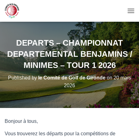
OUV
DEPARTS – CHAMPIONNAT
DEPARTEMENTAL BENJAMINS /
MINIMES – TOUR 1 2026
Published by
le Comité de Golf de Gironde
on
20 mars
2026
Bonjour à tous,
Vous trouverez les départs pour la compétitions de