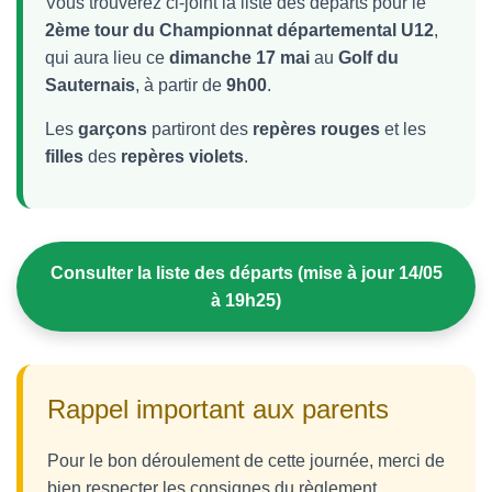
Vous trouverez ci-joint la liste des départs pour le
2ème tour du Championnat départemental U12
,
qui aura lieu ce
dimanche 17 mai
au
Golf du
Sauternais
, à partir de
9h00
.
Les
garçons
partiront des
repères rouges
et les
filles
des
repères violets
.
Consulter la liste des départs (mise à jour 14/05
à 19h25)
Rappel important aux parents
Pour le bon déroulement de cette journée, merci de
bien respecter les consignes du règlement.