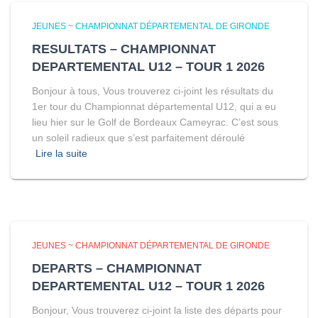
JEUNES ~ CHAMPIONNAT DÉPARTEMENTAL DE GIRONDE
RESULTATS – CHAMPIONNAT
DEPARTEMENTAL U12 – TOUR 1 2026
Bonjour à tous, Vous trouverez ci-joint les résultats du
1er tour du Championnat départemental U12, qui a eu
lieu hier sur le Golf de Bordeaux Cameyrac. C’est sous
un soleil radieux que s’est parfaitement déroulé
Lire la suite
JEUNES ~ CHAMPIONNAT DÉPARTEMENTAL DE GIRONDE
DEPARTS – CHAMPIONNAT
DEPARTEMENTAL U12 – TOUR 1 2026
Bonjour, Vous trouverez ci-joint la liste des départs pour