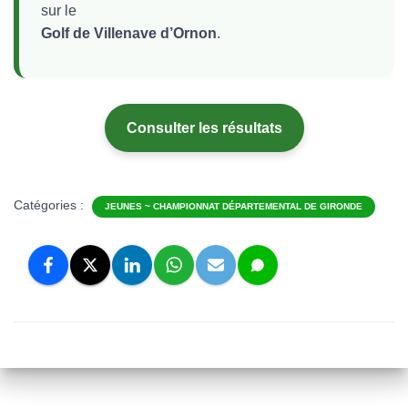
sur le
Golf de Villenave d’Ornon
.
Consulter les résultats
Catégories :
JEUNES ~ CHAMPIONNAT DÉPARTEMENTAL DE GIRONDE