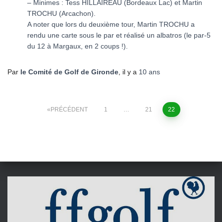
– Minimes : Tess HILLAIREAU (Bordeaux Lac) et Martin
TROCHU (Arcachon).
A noter que lors du deuxième tour, Martin TROCHU a
rendu une carte sous le par et réalisé un albatros (le par-5
du 12 à Margaux, en 2 coups !).
Par
le Comité de Golf de Gironde
, il y a
10 ans
Pagination
PRÉCÉDENT
1
…
21
22
des
publications