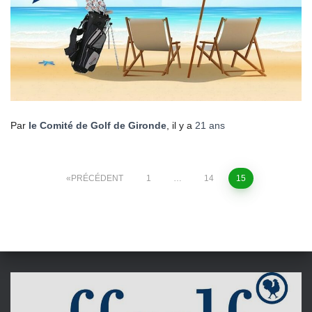
Par
le Comité de Golf de Gironde
, il y a
21 ans
Pagination
PRÉCÉDENT
1
…
14
15
des
publications