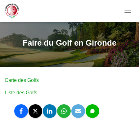
OUVRI
Faire du Golf en Gironde
Carte des Golfs
Liste des Golfs