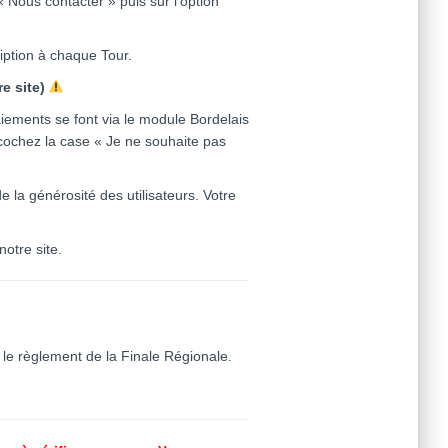
 « Nous contacter » puis sur l’option
iption à chaque Tour.
e site)
iements se font via le module Bordelais
 cochez la case « Je ne souhaite pas
 la générosité des utilisateurs. Votre
otre site.
 le règlement de la Finale Régionale.