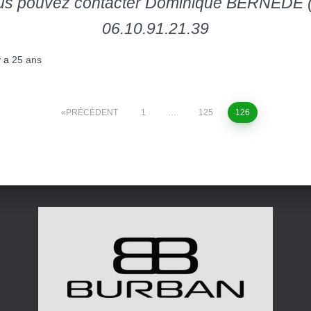
ous pouvez contacter Dominique BERNEDE
06.10.91.21.39
 y a
25 ans
PRÉCÉDENT
1
…
125
126