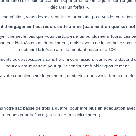
e formulaire sur le site du Comité Départemental en cliquant sur l’onglet
« déclarer un forfait ».
compétition, vous devrez remplir un formulaire pour valider votre inscr
it d’engagement est requis cette année (paiement unique sur notr
er une seule fois, que vous participiez à un ou plusieurs Tours. Les pa
outenir HelloAsso lors du paiement, mais si vous ne le souhaitez pas,
soutenir HelloAsso », et le montant restera de 10€.
ements aux associations sans frais ni commission, leur revenu dépend de
soutien est important pour qu’ils continuent à aider gratuitement.
vez des questions sur le paiement, contactez-nous via le formulaire de n
s votre sac passe de trois à quatre, pour être plus en adéquation avec
retenues pour la finale (au lieu de trois initialement)