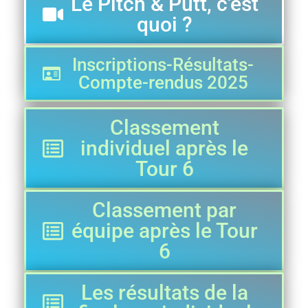
Le Pitch & Putt, c'est
quoi ?
Inscriptions-Résultats-
Compte-rendus 2025
Classement
individuel après le
Tour 6
Classement par
équipe après le Tour
6
Les résultats de la