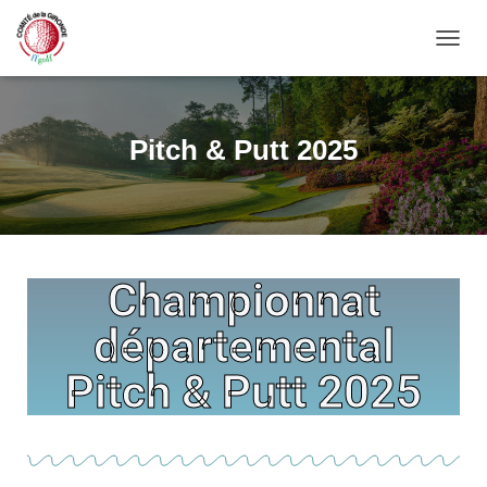
OUVRI
Pitch & Putt 2025
Championnat
départemental
Pitch & Putt 2025