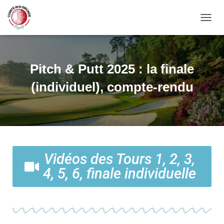
OUVRI
Pitch & Putt 2025 : la finale
(individuel), compte-rendu
Vidéos des Tours 1, 2, 3,
4, 5, 6, finale individuelle