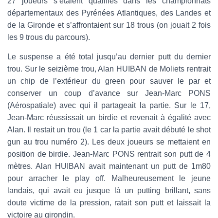
27 joueurs s’étaient qualifiés dans les championnats
départementaux des Pyrénées Atlantiques, des Landes et
de la Gironde et s’affrontaient sur 18 trous (on jouait 2 fois
les 9 trous du parcours).
Le suspense a été total jusqu’au dernier putt du dernier
trou. Sur le seizième trou, Alan HUIBAN de Moliets rentrait
un chip de l’extérieur du green pour sauver le par et
conserver un coup d’avance sur Jean-Marc PONS
(Aérospatiale) avec qui il partageait la partie. Sur le 17,
Jean-Marc réussissait un birdie et revenait à égalité avec
Alan. Il restait un trou (le 1 car la partie avait débuté le shot
gun au trou numéro 2). Les deux joueurs se mettaient en
position de birdie. Jean-Marc PONS rentrait son putt de 4
mètres. Alan HUIBAN avait maintenant un putt de 1m80
pour arracher le play off. Malheureusement le jeune
landais, qui avait eu jusque là un putting brillant, sans
doute victime de la pression, ratait son putt et laissait la
victoire au girondin.