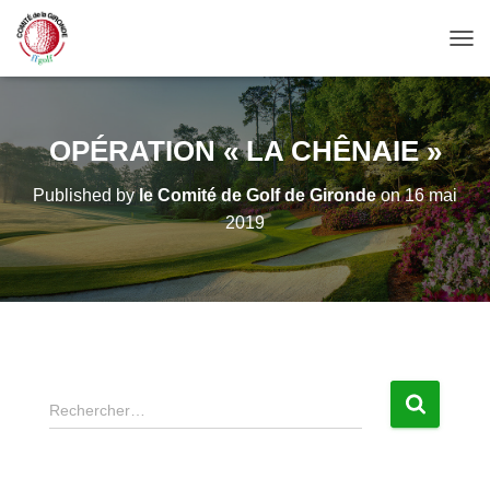
OUV
OPÉRATION « LA CHÊNAIE »
Published by
le Comité de Golf de Gironde
on
16 mai
2019
R
Rechercher…
e
c
h